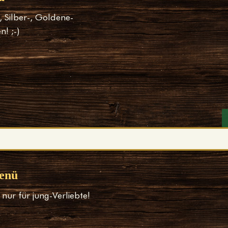
, Silber-, Goldene-
n! ;-)
enü
 nur für jung-Verliebte!