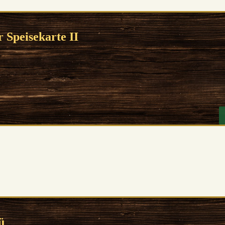
 Speisekarte II
ü