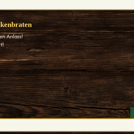
nkenbraten
en Anlass!
rt!