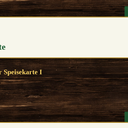
te
 Speisekarte I